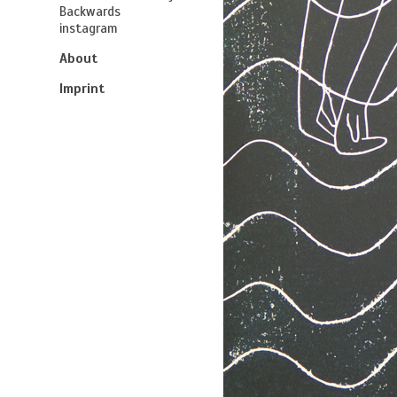
Backwards
instagram
About
Imprint